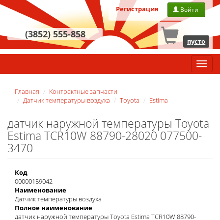
Регистрация
Войти
(3852) 555-858
пусто
Главн
меню
Главная
Контрактные запчасти
Датчик температуры воздуха
Toyota
Estima
датчик наружной температуры Toyota
Estima TCR10W 88790-28020 077500-
3470
Код
00000159042
Наименование
Датчик температуры воздуха
Полное наименование
датчик наружной температуры Toyota Estima TCR10W 88790-