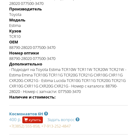
28020 077500-3470
Производитель
Toyota
Модель
Estima
Кузов
TCR10
OEM
88790-28020 077500-3470
Номер оптики
88790-28020 077500-3470
Дополнительно
- Подходит на Toyota Estima TCR10W TCR11W TCR20W TCR21W -
Estima Emina TCR10G TCR11G TCR20G TCR21G CXR10G CXR11G
CXR20G CXR21G - Estima Lucida TCR10G TCR11G TCR20G TCR21G
CXR10G CXR11G CXR20G CXR21G - Номер с каталога: 88790-
28020 - Номер с запчасти: 077500-3470
Наличие и стоимость:
Космонавтов 6Н
400 р.
Задать вопрос
купить
+7(3852) 555-858, +7-913-252-4847