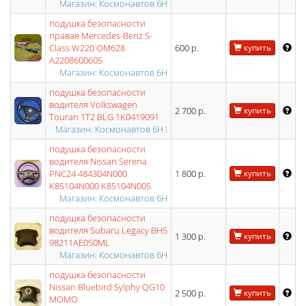
Магазин: Космонавтов 6Н
подушка безопасности
правая Mercedes-Benz S-
Class W220 OM628
600 р.
купить
A2208600605
Магазин: Космонавтов 6Н
подушка безопасности
водителя Volkswagen
2 700 р.
купить
Touran 1T2 BLG 1K0419091
Магазин: Космонавтов 6Н !
подушка безопасности
водителя Nissan Serena
PNC24 484304N000
1 800 р.
купить
K85104N000 K85104N005
Магазин: Космонавтов 6Н
подушка безопасности
водителя Subaru Legacy BH5
1 300 р.
купить
98211AE050ML
Магазин: Космонавтов 6Н
подушка безопасности
Nissan Bluebird Sylphy QG10
2 500 р.
купить
MOMO