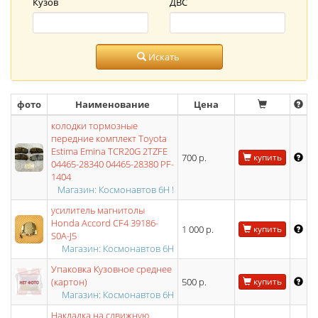
Кузов
ДВС
Искать
фото
Наименование
Цена
колодки тормозные
передние комплект Toyota
Estima Emina TCR20G 2TZFE
700 р.
купить
04465-28340 04465-28380 PF-
1404
Магазин: Космонавтов 6Н !
усилитель магнитолы
Honda Accord CF4 39186-
1 000 р.
купить
S0A-J5
Магазин: Космонавтов 6Н
Упаковка Кузовное среднее
(картон)
500 р.
купить
Магазин: Космонавтов 6Н
Накладка на сдвижную