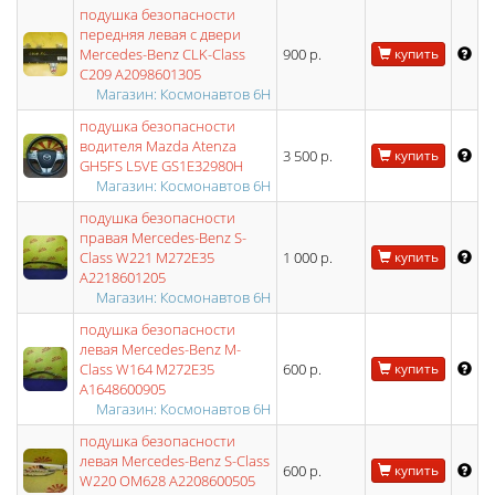
подушка безопасности
передняя левая с двери
Mercedes-Benz CLK-Class
900 р.
купить
C209 A2098601305
Магазин: Космонавтов 6Н
подушка безопасности
водителя Mazda Atenza
3 500 р.
купить
GH5FS L5VE GS1E32980H
Магазин: Космонавтов 6Н
подушка безопасности
правая Mercedes-Benz S-
Class W221 M272E35
1 000 р.
купить
A2218601205
Магазин: Космонавтов 6Н
подушка безопасности
левая Mercedes-Benz M-
Class W164 M272E35
600 р.
купить
A1648600905
Магазин: Космонавтов 6Н
подушка безопасности
левая Mercedes-Benz S-Class
600 р.
купить
W220 OM628 A2208600505