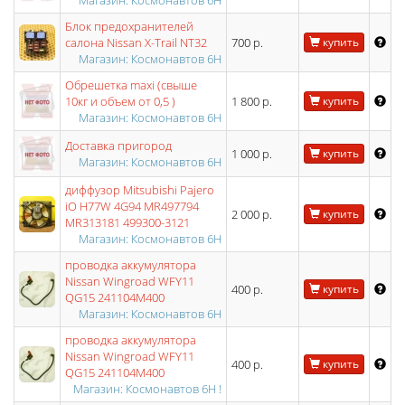
Магазин: Космонавтов 6Н
Блок предохранителей
салона Nissan X-Trail NT32
700 р.
купить
Магазин: Космонавтов 6Н
Обрешетка maxi (свыше
10кг и объем от 0,5 )
1 800 р.
купить
Магазин: Космонавтов 6Н
Доставка пригород
1 000 р.
купить
Магазин: Космонавтов 6Н
диффузор Mitsubishi Pajero
iO H77W 4G94 MR497794
2 000 р.
купить
MR313181 499300-3121
Магазин: Космонавтов 6Н
проводка аккумулятора
Nissan Wingroad WFY11
400 р.
купить
QG15 241104M400
Магазин: Космонавтов 6Н
проводка аккумулятора
Nissan Wingroad WFY11
400 р.
купить
QG15 241104M400
Магазин: Космонавтов 6Н !