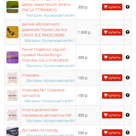
дверь левая Nissan Serena
300 р.
купить
PNC24 777894N010
Магазин: Космонавтов 6Н
датчик абсолютного
давления Toyota Lite Ace
1 600 р.
купить
CR42V 3CE 89420-28080
Магазин: Космонавтов 6Н !
Рычаг подвески задний
правый Mazda Bongo
300 р.
купить
Friendee SGL5 S10H28320
Магазин: Космонавтов 6Н
Упаковка
100 р.
купить
Магазин: Космонавтов 6Н
Упаковка №1 S (мелкие
запчасти)
100 р.
купить
Магазин: Космонавтов 6Н !
Услуга диагностика
(примерка) автозапчастей
300 р.
купить
Магазин: Космонавтов 6Н
Доставка по городу
500 р.
купить
Магазин: Космонавтов 6Н