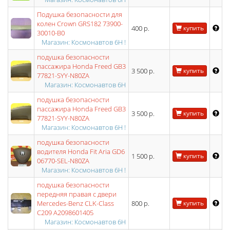
Подушка безопасности для
колен Crown GRS182 73900-
400 р.
купить
30010-B0
Магазин: Космонавтов 6Н !
подушка безопасности
пассажира Honda Freed GB3
3 500 р.
купить
77821-SYY-N80ZA
Магазин: Космонавтов 6Н
подушка безопасности
пассажира Honda Freed GB3
3 500 р.
купить
77821-SYY-N80ZA
Магазин: Космонавтов 6Н !
подушка безопасности
водителя Honda Fit Aria GD6
1 500 р.
купить
06770-SEL-N80ZA
Магазин: Космонавтов 6Н !
подушка безопасности
передняя правая с двери
Mercedes-Benz CLK-Class
800 р.
купить
C209 A2098601405
Магазин: Космонавтов 6Н