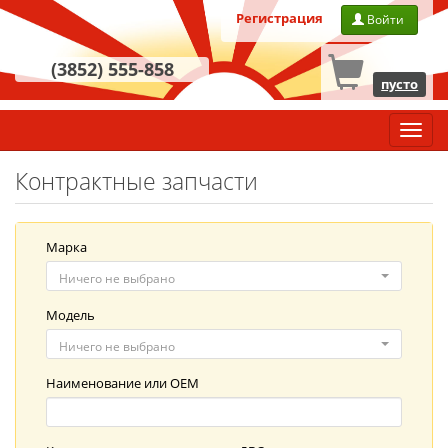
Регистрация
Войти
(3852) 555-858
пусто
Главн
меню
Контрактные запчасти
Марка
Ничего не выбрано
Модель
Ничего не выбрано
Наименование
или
OEM