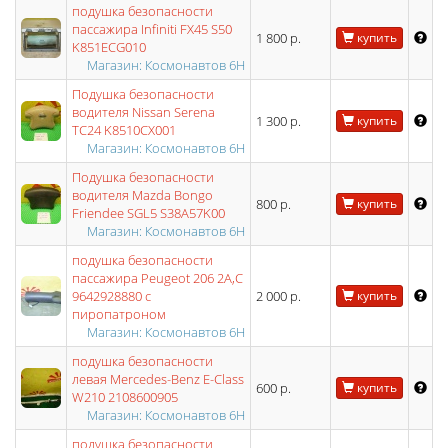
подушка безопасности
пассажира Infiniti FX45 S50
1 800 р.
купить
K851ECG010
Магазин: Космонавтов 6Н
Подушка безопасности
водителя Nissan Serena
1 300 р.
купить
TC24 K8510CX001
Магазин: Космонавтов 6Н
Подушка безопасности
водителя Mazda Bongo
800 р.
купить
Friendee SGL5 S38A57K00
Магазин: Космонавтов 6Н
подушка безопасности
пассажира Peugeot 206 2A,C
9642928880 с
2 000 р.
купить
пиропатроном
Магазин: Космонавтов 6Н
подушка безопасности
левая Mercedes-Benz E-Class
600 р.
купить
W210 2108600905
Магазин: Космонавтов 6Н
подушка безопасности