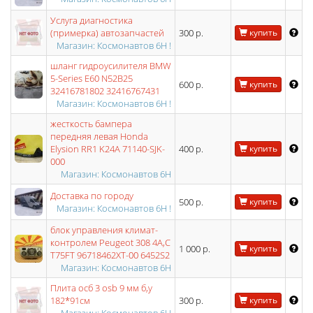
Услуга диагностика
(примерка) автозапчастей
300 р.
купить
Магазин: Космонавтов 6Н !
шланг гидроусилителя BMW
5-Series E60 N52B25
600 р.
купить
32416781802 32416767431
Магазин: Космонавтов 6Н !
жесткость бампера
передняя левая Honda
Elysion RR1 K24A 71140-SJK-
400 р.
купить
000
Магазин: Космонавтов 6Н
Доставка по городу
500 р.
купить
Магазин: Космонавтов 6Н !
блок управления климат-
контролем Peugeot 308 4A,C
1 000 р.
купить
T75FT 96718462XT-00 6452S2
Магазин: Космонавтов 6Н
Плита осб 3 osb 9 мм б,у
182*91см
300 р.
купить