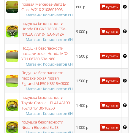
правая Mercedes-Benz E-
600 р.
купить
Class W210 2108601005
Магазин: Космонавтов 6Н
подушка безопасности
Honda Fit GK3 78501-T5A-
9 000 р.
купить
N10ZA 77810-T5A-N81ZA
Магазин: Космонавтов 6Н
Подушка безопасности
пассажирская Honda MDX
1 500 р.
купить
YD1 06780-S3V-N80
Магазин: Космонавтов 6Н
Подушка безопасности
пассажирская Nissan
1 500 р.
купить
Elgrand ALE50 K8515VG000
Магазин: Космонавтов 6Н
подушка безопасности
Toyota Corolla II EL41 45100-
1 400 р.
купить
16240 45130-10250
Магазин: Космонавтов 6Н
подушка безопасности
Nissan Bluebird EU13
1 000 р.
купить
Магазин: Космонавтов 6Н