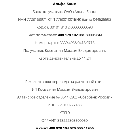
Альфа Банк
Банк получателя: ОАО «Альфа Банк»
ИНН 7728168971 КПП 775001001БИК Банка 044525593
Кор.сч. 30101 810 2 00000000593
Счет получателя:
408 178 102 081 3000 9841
Номер карты: 5559 4936 9418 0713
Получатель Космынин Максим Владимирович.
Карта действительна до 11.24
Реквизиты для перевода на расчетный счет:
ИП Космынин Максим Владимирович
Алтайское отделение № 8644 ОАО «Сбербанк России»
ИНН 229100227183
КПП 0
ОГРНИП 313222303500050
р.счет 408 028 104 020 000 41956