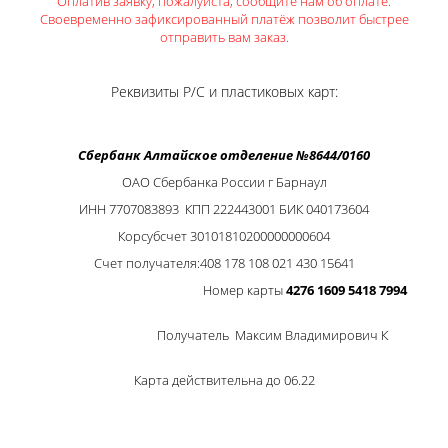
Оплатив заявку, пожалуйста, сообщите нам об оплате.
Своевременно зафиксированный платёж позволит быстрее
отправить вам заказ.
Реквизиты Р/С и пластиковых карт:
Сбербанк Алтайское отделение №8644/0160
ОАО Сбербанка России г Барнаул
ИНН 7707083893 КПП 222443001 БИК 040173604
Корсубсчет 30101810200000000604
Счет получателя:408 178 108 021 430 15641
Номер карты
4276 1609 5418 7994
Получатель Максим Владимирович К
Карта действительна до 06.22