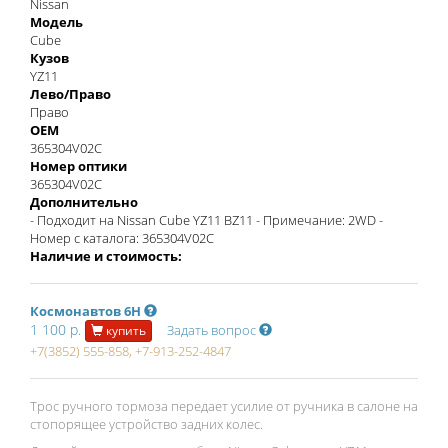
Nissan
Модель
Cube
Кузов
YZ11
Лево/Право
Право
OEM
365304V02C
Номер оптики
365304V02C
Дополнительно
- Подходит на Nissan Cube YZ11 BZ11 - Примечание: 2WD -
Номер с каталога: 365304V02C
Наличие и стоимость:
Космонавтов 6Н
1 100 р.
Задать вопрос
купить
+7(3852) 555-858, +7-913-252-4847
Трос ручного тормоза передает усилие от ручника в салоне на
стопорящее устройство задних колес.