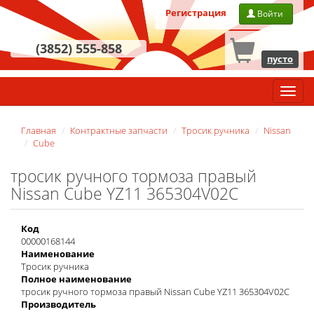
Регистрация
Войти
(3852) 555-858
пусто
Главн
меню
Главная
Контрактные запчасти
Тросик ручника
Nissan
Cube
тросик ручного тормоза правый
Nissan Cube YZ11 365304V02C
Код
00000168144
Наименование
Тросик ручника
Полное наименование
тросик ручного тормоза правый Nissan Cube YZ11 365304V02C
Производитель