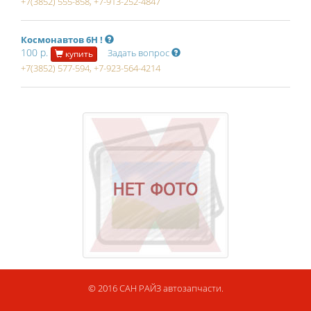
+7(3852) 555-858, +7-913-252-4847
Космонавтов 6Н !
100 р.
Задать вопрос
купить
+7(3852) 577-594, +7-923-564-4214
© 2016 САН РАЙЗ автозапчасти.