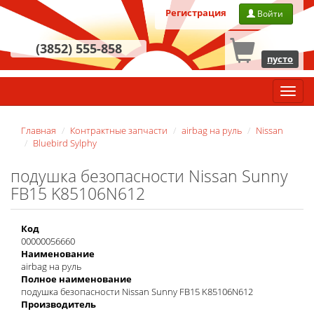
Регистрация
Войти
(3852) 555-858
пусто
Главн
меню
Главная
Контрактные запчасти
airbag на руль
Nissan
Bluebird Sylphy
подушка безопасности Nissan Sunny
FB15 K85106N612
Код
00000056660
Наименование
airbag на руль
Полное наименование
подушка безопасности Nissan Sunny FB15 K85106N612
Производитель