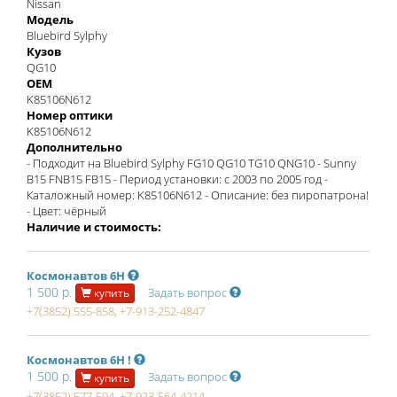
Nissan
Модель
Bluebird Sylphy
Кузов
QG10
OEM
K85106N612
Номер оптики
K85106N612
Дополнительно
- Подходит на Bluebird Sylphy FG10 QG10 TG10 QNG10 - Sunny
B15 FNB15 FB15 - Период установки: с 2003 по 2005 год -
Каталожный номер: K85106N612 - Описание: без пиропатрона!
- Цвет: чёрный
Наличие и стоимость:
Космонавтов 6Н
1 500 р.
Задать вопрос
купить
+7(3852) 555-858, +7-913-252-4847
Космонавтов 6Н !
1 500 р.
Задать вопрос
купить
+7(3852) 577-594, +7-923-564-4214