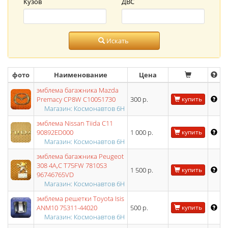
Кузов
ДВС
Искать
фото
Наименование
Цена
эмблема багажника Mazda
Premacy CP8W C10051730
300 р.
купить
Магазин: Космонавтов 6Н
эмблема Nissan Tiida C11
90892ED000
1 000 р.
купить
Магазин: Космонавтов 6Н
эмблема багажника Peugeot
308 4A,C T75FW 7810S3
1 500 р.
купить
96746765VD
Магазин: Космонавтов 6Н
эмблема решетки Toyota Isis
ANM10 75311-44020
500 р.
купить
Магазин: Космонавтов 6Н